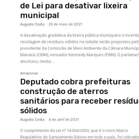
de Lei para desativar lixeira
municipal
Augusto Costa
-
25 de maio de 2021
A desativação gradativa da lixeira pública municipal e o incenti
reciclagem de resíduos sólidos na cidade serão propostos pel
presidente da Comissão de Meio Ambiente da Câmara Municip
Manaus (CMM), vereador Kennedy Marques (PMN). O parlamentar
anunciou, nesta...
Amazonas
Deputado cobra prefeituras
construção de aterros
sanitários para receber resíd
sólidos
Augusto Costa
-
6 de abril de 2021
O cumprimento da Lei nº 14.026/2020, que é o novo Marco
Regulatório do Saneamento Básico em todo o país, foi cobrado