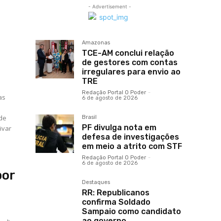
- Advertisement -
Amazonas
s
TCE-AM conclui relação
de gestores com contas
irregulares para envio ao
TRE
Redação Portal O Poder
-
as
6 de agosto de 2026
 de
Brasil
PF divulga nota em
ivar
defesa de investigações
em meio a atrito com STF
Redação Portal O Poder
-
6 de agosto de 2026
por
Destaques
RR: Republicanos
confirma Soldado
Sampaio como candidato
ao governo