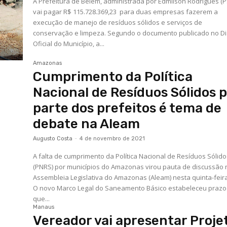
A Prefeitura de Belém, administrada por Edmilson Rodrigues (Ps
vai pagar R$ 115.728.369,23 para duas empresas fazerem a
execução de manejo de resíduos sólidos e serviços de
conservação e limpeza. Segundo o documento publicado no Diário
Oficial do Município, a...
Amazonas
Cumprimento da Política
Nacional de Resíduos Sólidos 
parte dos prefeitos é tema de
debate na Aleam
Augusto Costa
-
4 de novembro de 2021
A falta de cumprimento da Política Nacional de Resíduos Sólid
(PNRS) por municípios do Amazonas virou pauta de discussão 
Assembleia Legislativa do Amazonas (Aleam) nesta quinta-feira
O novo Marco Legal do Saneamento Básico estabeleceu prazo
que...
Manaus
Vereador vai apresentar Proje