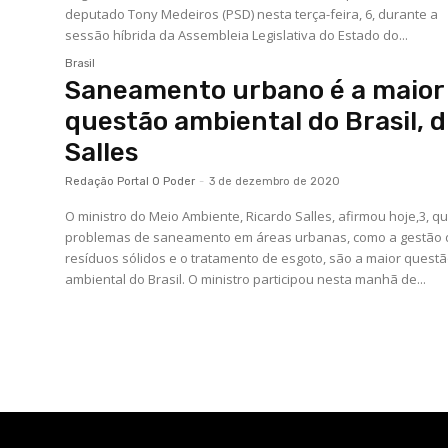
deputado Tony Medeiros (PSD) nesta terça-feira, 6, durante a
sessão híbrida da Assembleia Legislativa do Estado do...
Brasil
Saneamento urbano é a maior
questão ambiental do Brasil, d
Salles
Redação Portal O Poder
-
3 de dezembro de 2020
O ministro do Meio Ambiente, Ricardo Salles, afirmou hoje,3, q
problemas de saneamento em áreas urbanas, como a gestão 
resíduos sólidos e o tratamento de esgoto, são a maior quest
ambiental do Brasil. O ministro participou nesta manhã de...