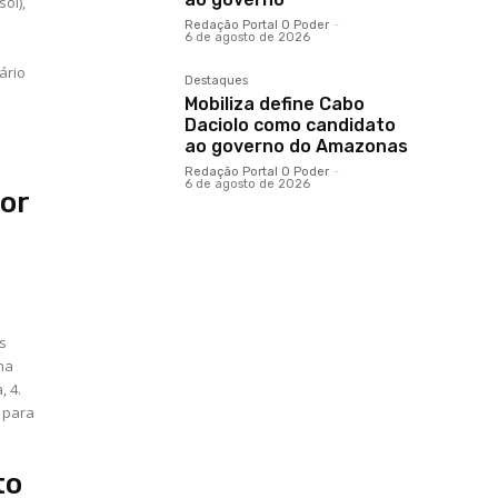
ol),
Redação Portal O Poder
-
6 de agosto de 2026
Destaques
Mobiliza define Cabo
Daciolo como candidato
ao governo do Amazonas
Redação Portal O Poder
-
6 de agosto de 2026
por
os
na
, 4.
 para
to