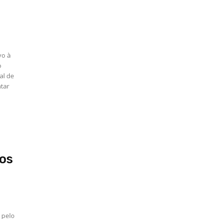
vo à
o
al de
uos
 pelo