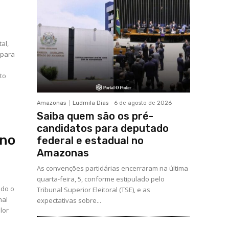
al,
 para
to
Amazonas
Ludmila Dias
-
6 de agosto de 2026
s
Saiba quem são os pré-
candidatos para deputado
 no
federal e estadual no
Amazonas
As convenções partidárias encerraram na última
quarta-feira, 5, conforme estipulado pelo
odo o
Tribunal Superior Eleitoral (TSE), e as
nal
expectativas sobre...
lor