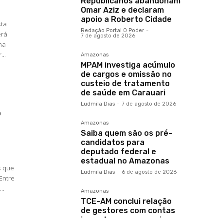
Republicanos abandonam
Omar Aziz e declaram
apoio a Roberto Cidade
sta
Redação Portal O Poder
-
erá
7 de agosto de 2026
ma
...
Amazonas
MPAM investiga acúmulo
de cargos e omissão no
custeio de tratamento
de saúde em Carauari
Ludmila Dias
-
7 de agosto de 2026
%
Amazonas
Saiba quem são os pré-
candidatos para
deputado federal e
estadual no Amazonas
s que
Ludmila Dias
-
6 de agosto de 2026
Entre
..
Amazonas
TCE-AM conclui relação
de gestores com contas