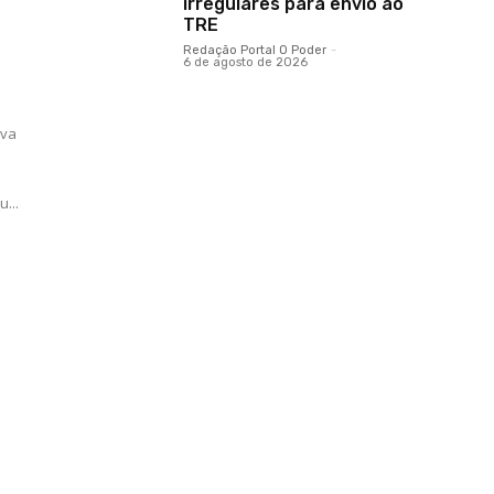
irregulares para envio ao
TRE
Redação Portal O Poder
-
6 de agosto de 2026
iva
...