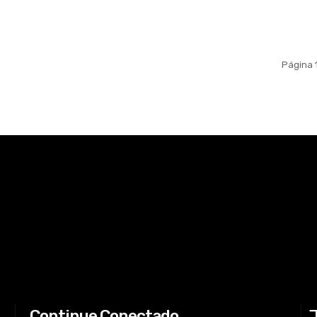
Página 
Continue Conectado
J