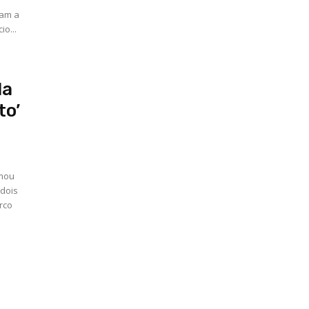
ram a
o...
la
to’
rmou
 dois
rco