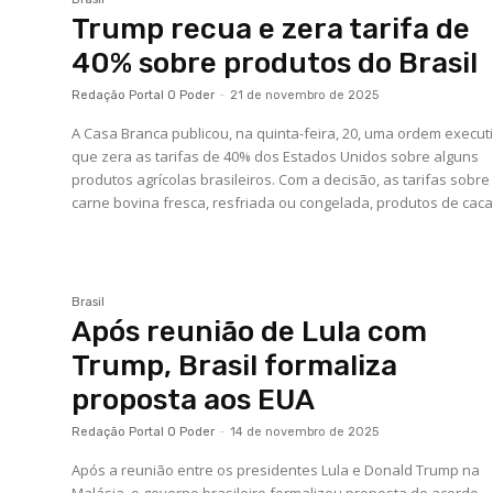
Trump recua e zera tarifa de
40% sobre produtos do Brasil
Redação Portal O Poder
-
21 de novembro de 2025
A Casa Branca publicou, na quinta-feira, 20, uma ordem execut
que zera as tarifas de 40% dos Estados Unidos sobre alguns
produtos agrícolas brasileiros. Com a decisão, as tarifas sobre
carne bovina fresca, resfriada ou congelada, produtos de cacau
Brasil
Após reunião de Lula com
Trump, Brasil formaliza
proposta aos EUA
Redação Portal O Poder
-
14 de novembro de 2025
Após a reunião entre os presidentes Lula e Donald Trump na