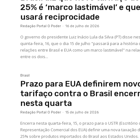
25% é ‘marco lastimável’ e qu
usará reciprocidade
Redação Portal O Poder
-
16 de julho de 2026
O governo do presidente Luiz Inácio Lula da Silva (PT) disse ne
quinta-feira, 16, que o dia 15 de julho "passará para a história
relações entre Brasil e EUA como um marco lastimável" na rel
entre os dois...
Brasil
Prazo para EUA definirem nov
tarifaço contra o Brasil encer
nesta quarta
Redação Portal O Poder
-
15 de julho de 2026
Encerra nesta quarta-feira, 15, o prazo para o USTR (Escritório
Representação Comercial dos EUA) definir uma nova taxação 
25% sobre produtos importados do Brasil aos Estados Unidos. O