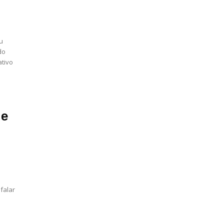
ou
do
ativo
ue
falar