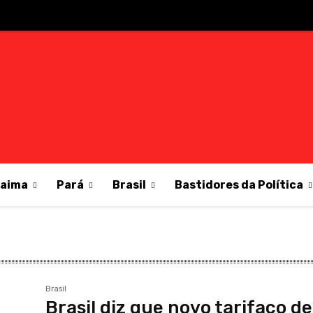
raima
Pará
Brasil
Bastidores da Política
Brasil
Brasil diz que novo tarifaço de