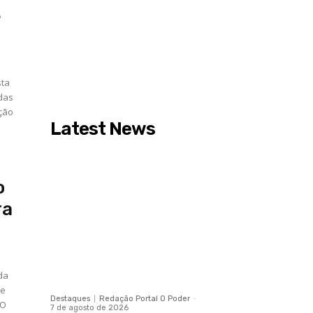
e
sta
 das
ação
Latest News
o
ra
 da
de
Destaques
Redação Portal O Poder
-
7 de agosto de 2026