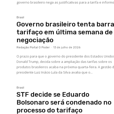
governo brasileiro nega as justificativas para a tarifa e informou
Brasil
Governo brasileiro tenta barr
tarifaço em última semana de
negociação
Redação Portal O Poder
-
13 de julho de 2026
O prazo para que o governo do presidente dos Estados Unidos
Donald Trump, decida sobre a ampliação das tarifas sobre os
produtos brasileiros acaba na próxima quarta-feira. A gestão 
presidente Luiz Inácio Lula da Silva avalia que o...
Brasil
STF decide se Eduardo
Bolsonaro será condenado no
processo do tarifaço