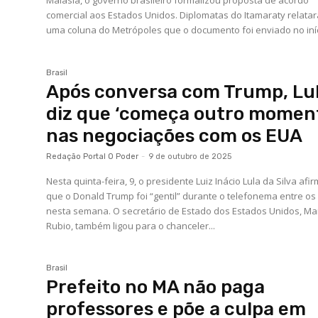
Malásia, o governo brasileiro formalizou proposta de acordo
comercial aos Estados Unidos. Diplomatas do Itamaraty relata
uma coluna do Metrópoles que o documento foi enviado no iníci
Brasil
Após conversa com Trump, Lu
diz que ‘começa outro momen
nas negociações com os EUA
Redação Portal O Poder
-
9 de outubro de 2025
Nesta quinta-feira, 9, o presidente Luiz Inácio Lula da Silva afi
que o Donald Trump foi “gentil” durante o telefonema entre os
nesta semana. O secretário de Estado dos Estados Unidos, Ma
Rubio, também ligou para o chanceler...
Brasil
Prefeito no MA não paga
professores e põe a culpa em