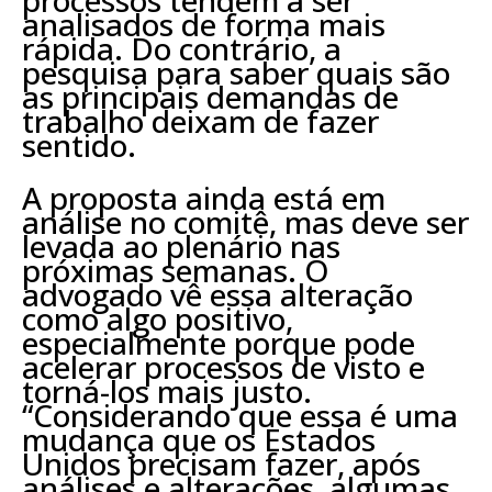
analisados de forma mais
rápida. Do contrário, a
pesquisa para saber quais são
as principais demandas de
trabalho deixam de fazer
sentido.
A proposta ainda está em
análise no comitê, mas deve ser
levada ao plenário nas
próximas semanas. O
advogado vê essa alteração
como algo positivo,
especialmente porque pode
acelerar processos de visto e
torná-los mais justo.
“Considerando que essa é uma
mudança que os Estados
Unidos precisam fazer, após
análises e alterações, algumas