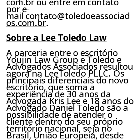
com.br ou entre em contato
por e-
mail
contato@toledoeassociad
os.com.br
.
Sobre a Lee Toledo Law
A parceria entre o escritório
Youjin Law Group e Toledo e
Advogados Associados resultou
agora na LeeToledo PLLC. Os
principais diferenciais do novo
escritório, que soma a
experiência de 30 anos da
Advogada Kris Lee e 18 anos do
Advogado Daniel Toledo são a
possibilidade de atender o
cliente dentro do seu próprio
território nacional, seja no
Brasil, União Europeia, desde