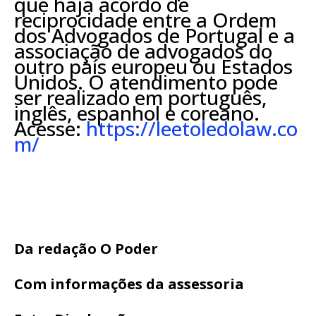
que haja acordo de
reciprocidade entre a Ordem
dos Advogados de Portugal e a
associação de advogados do
outro país europeu ou Estados
Unidos. O atendimento pode
ser realizado em português,
inglês, espanhol e coreano.
Acesse:
https://leetoledolaw.co
m/
Da redação O Poder
Com informações da assessoria