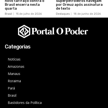
novo tarifaço contra o
Superpetroleiros navegam
Brasil encerra nesta
por Ormuz após assinatura
quarta
de texto
Brasil
15 de julho de 2026
Destaques
18 de junho de 2026
Categorias
Notícias
Amazonas
Manaus
Roraima
Pará
Brasil
Bastidores da Política