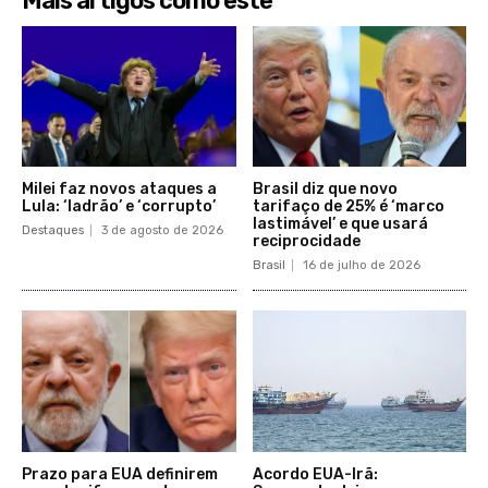
Mais artigos como este
Milei faz novos ataques a
Brasil diz que novo
Lula: ‘ladrão’ e ‘corrupto’
tarifaço de 25% é ‘marco
lastimável’ e que usará
Destaques
3 de agosto de 2026
reciprocidade
Brasil
16 de julho de 2026
Prazo para EUA definirem
Acordo EUA-Irã: