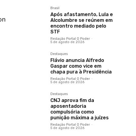
Brasil
Após afastamento, Lula e
on
Alcolumbre se reúnem em
encontro mediado pelo
STF
Redação Portal O Poder
-
5 de agosto de 2026
Destaques
Flávio anuncia Alfredo
Gaspar como vice em
chapa pura à Presidência
Redação Portal O Poder
-
5 de agosto de 2026
Destaques
CNJ aprova fim da
aposentadoria
compulsória como
punição máxima a juízes
Redação Portal O Poder
-
5 de agosto de 2026