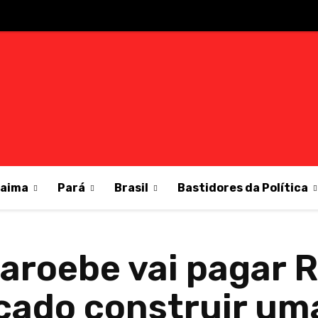
raima
Pará
Brasil
Bastidores da Política
aroebe vai pagar R
ado construir uma