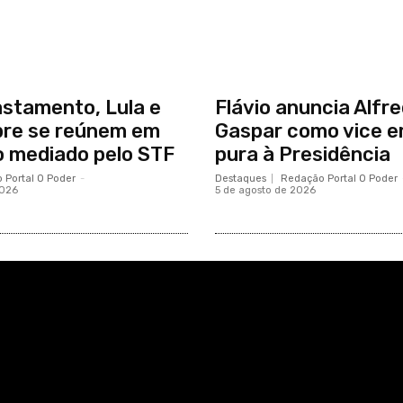
stamento, Lula e
Flávio anuncia Alfr
bre se reúnem em
Gaspar como vice 
 mediado pelo STF
pura à Presidência
 Portal O Poder
-
Destaques
Redação Portal O Poder
2026
5 de agosto de 2026