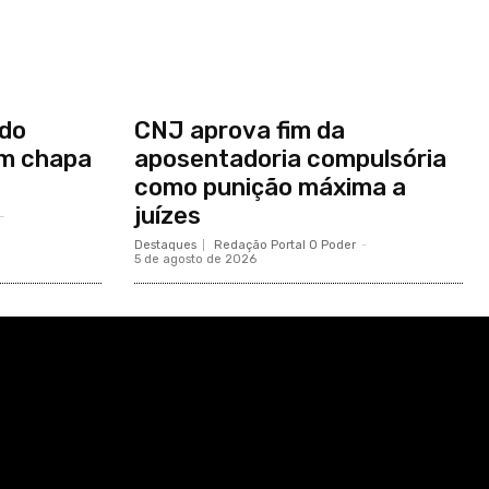
edo
CNJ aprova fim da
em chapa
aposentadoria compulsória
como punição máxima a
juízes
-
Destaques
Redação Portal O Poder
-
5 de agosto de 2026