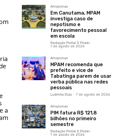
Amazonas
Em Canutama, MPAM
investiga caso de
com
nepotismo e
favorecimento pessoal
em escola
Redação Portal O Poder
-
7 de agosto de 2026
ria
Amazonas
MPAM recomenda que
 de
prefeito e vice de
Tabatinga parem de usar
verba pública nas redes
pessoais
e
Ludmila Dias
-
7 de agosto de 2026
s
Amazonas
e a
PIM fatura R$ 121,8
sam
bilhões no primeiro
semestre
Redação Portal O Poder
-
7 de agosto de 2026