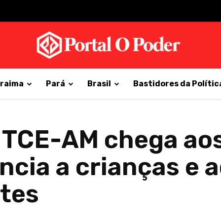
raima
Pará
Brasil
Bastidores da Polític
 TCE-AM chega ao
ncia a crianças e 
tes