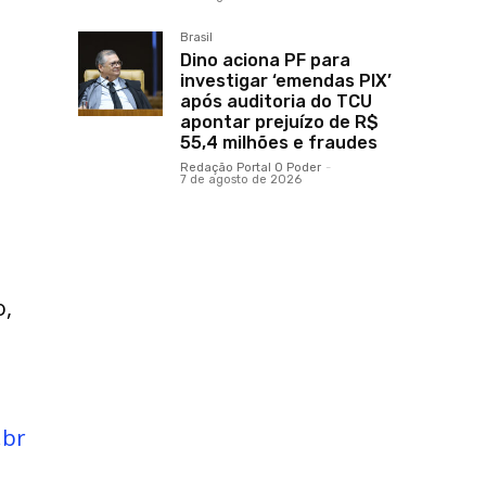
Brasil
Dino aciona PF para
investigar ‘emendas PIX’
após auditoria do TCU
apontar prejuízo de R$
55,4 milhões e fraudes
Redação Portal O Poder
-
7 de agosto de 2026
o,
.br