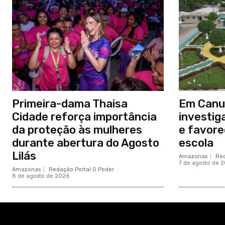
Primeira-dama Thaisa
Em Canu
Cidade reforça importância
investig
da proteção às mulheres
e favore
durante abertura do Agosto
escola
Lilás
Amazonas
Red
7 de agosto de 
Amazonas
Redação Portal O Poder
-
8 de agosto de 2026