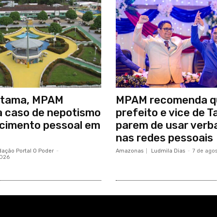
tama, MPAM
MPAM recomenda q
a caso de nepotismo
prefeito e vice de 
cimento pessoal em
parem de usar verba
nas redes pessoais
ação Portal O Poder
-
Amazonas
Ludmila Dias
-
7 de ago
2026