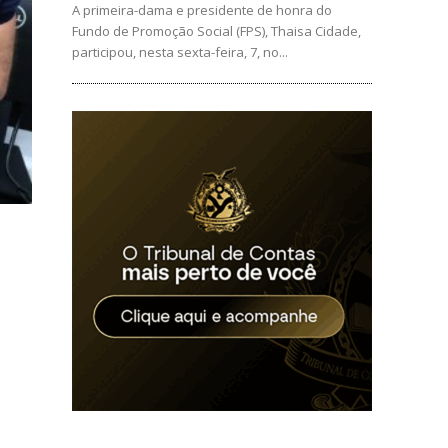
A primeira-dama e presidente de honra do
Fundo de Promoção Social (FPS), Thaisa Cidade,
participou, nesta sexta-feira, 7, no...