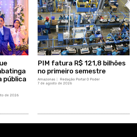
ue
PIM fatura R$ 121,8 bilhões
Tabatinga
no primeiro semestre
 pública
Amazonas
Redação Portal O Poder
-
7 de agosto de 2026
sto de 2026