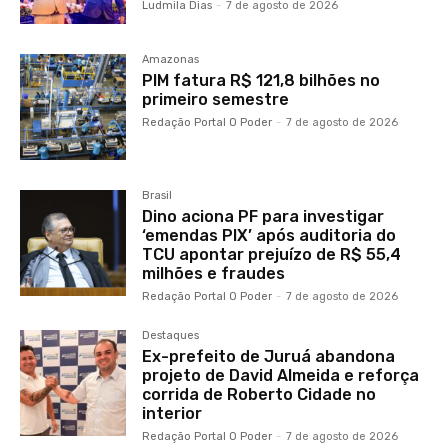
Ludmila Dias
-
7 de agosto de 2026
Amazonas
PIM fatura R$ 121,8 bilhões no
primeiro semestre
Redação Portal O Poder
-
7 de agosto de 2026
Brasil
Dino aciona PF para investigar
‘emendas PIX’ após auditoria do
TCU apontar prejuízo de R$ 55,4
milhões e fraudes
Redação Portal O Poder
-
7 de agosto de 2026
Destaques
Ex-prefeito de Juruá abandona
projeto de David Almeida e reforça
corrida de Roberto Cidade no
interior
Redação Portal O Poder
-
7 de agosto de 2026