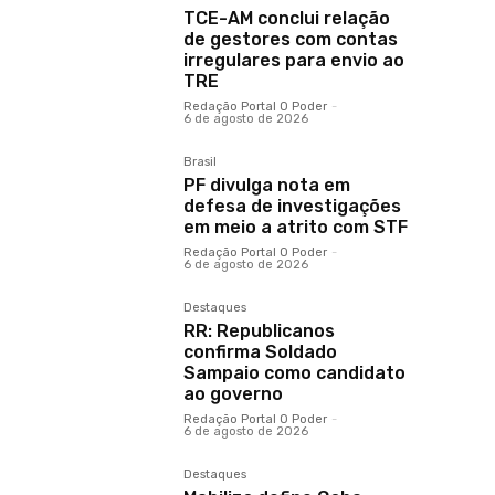
TCE-AM conclui relação
de gestores com contas
irregulares para envio ao
TRE
Redação Portal O Poder
-
6 de agosto de 2026
Brasil
PF divulga nota em
defesa de investigações
em meio a atrito com STF
Redação Portal O Poder
-
6 de agosto de 2026
Destaques
RR: Republicanos
confirma Soldado
Sampaio como candidato
ao governo
Redação Portal O Poder
-
6 de agosto de 2026
Destaques