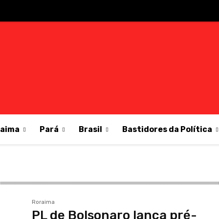
raima
Pará
Brasil
Bastidores da Política
Roraima
PL de Bolsonaro lança pré-