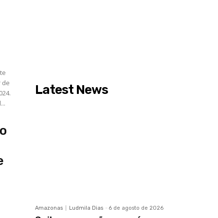
nte
r de
Latest News
024.
..
io
e
Amazonas
Ludmila Dias
-
6 de agosto de 2026