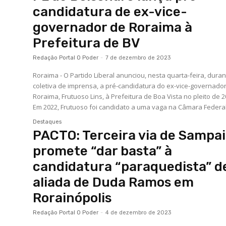
candidatura de ex-vice-
governador de Roraima à
Prefeitura de BV
Redação Portal O Poder
-
7 de dezembro de 2023
Roraima - O Partido Liberal anunciou, nesta quarta-feira, dura
coletiva de imprensa, a pré-candidatura do ex-vice-governado
Roraima, Frutuoso Lins, à Prefeitura de Boa Vista no pleito de 2
Em 2022, Frutuoso foi candidato a uma vaga na Câmara Federal.
Destaques
PACTO: Terceira via de Sampa
promete “dar basta” à
candidatura “paraquedista” d
aliada de Duda Ramos em
Rorainópolis
Redação Portal O Poder
-
4 de dezembro de 2023