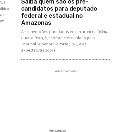
Saiba quem são os pré-
ALE-
candidatos para deputado
lítico
ças
federal e estadual no
m...
Amazonas
As convenções partidárias encerraram na última
quarta-feira, 5, conforme estipulado pelo
Tribunal Superior Eleitoral (TSE), e as
expectativas sobre...
- Advertisement -
Amazonas