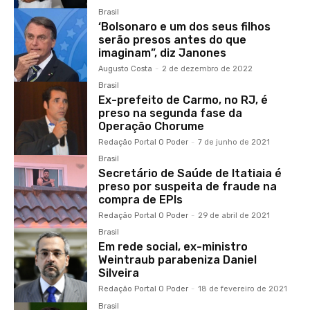
Brasil
‘Bolsonaro e um dos seus filhos
serão presos antes do que
imaginam”, diz Janones
Augusto Costa
-
2 de dezembro de 2022
Brasil
Ex-prefeito de Carmo, no RJ, é
preso na segunda fase da
Operação Chorume
Redação Portal O Poder
-
7 de junho de 2021
Brasil
Secretário de Saúde de Itatiaia é
preso por suspeita de fraude na
compra de EPIs
Redação Portal O Poder
-
29 de abril de 2021
Brasil
Em rede social, ex-ministro
Weintraub parabeniza Daniel
Silveira
Redação Portal O Poder
-
18 de fevereiro de 2021
Brasil