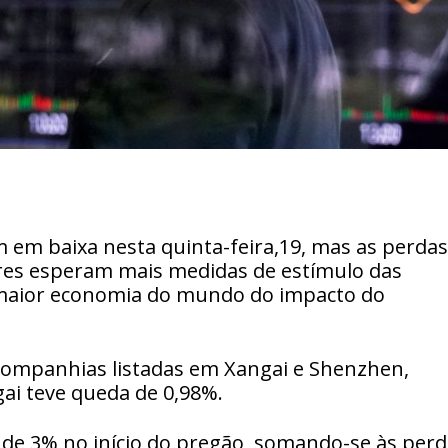
m em baixa nesta quinta-feira,19, mas as perdas
res esperam mais medidas de estímulo das
 maior economia do mundo do impacto do
 companhias listadas em Xangai e Shenzhen,
ai teve queda de 0,98%.
 de 3% no início do pregão, somando-se às per