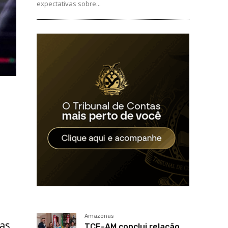
expectativas sobre...
Amazonas
das
TCE-AM conclui relação