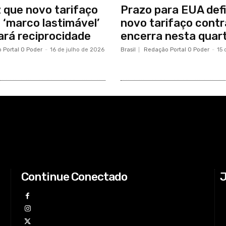
z que novo tarifaço
Prazo para EUA def
 ‘marco lastimável’
novo tarifaço contra
ará reciprocidade
encerra nesta quar
 Portal O Poder
-
16 de julho de 2026
Brasil
Redação Portal O Poder
-
15 
Continue Conectado
J