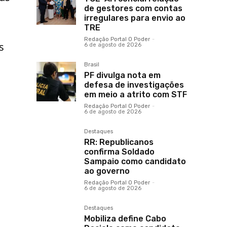
de gestores com contas
irregulares para envio ao
TRE
Redação Portal O Poder
-
s
6 de agosto de 2026
Brasil
PF divulga nota em
defesa de investigações
em meio a atrito com STF
Redação Portal O Poder
-
6 de agosto de 2026
Destaques
RR: Republicanos
confirma Soldado
Sampaio como candidato
ao governo
Redação Portal O Poder
-
6 de agosto de 2026
Destaques
Mobiliza define Cabo