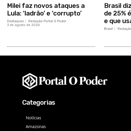
Milei faz novos ataques a
Brasil di
Lula: ‘ladrão’ e ‘corrupto’
de 25% é
e que us
Destaques
Redação Portal O Poder
-
3 de agosto de 2026
Brasil
Redação
Categorias
Notícias
Amazonas