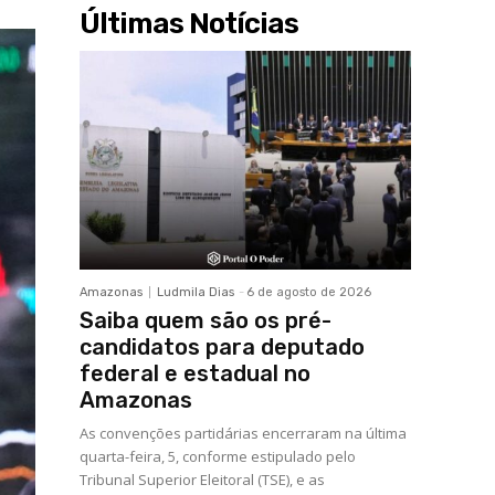
Últimas Notícias
Amazonas
Ludmila Dias
-
6 de agosto de 2026
Saiba quem são os pré-
candidatos para deputado
federal e estadual no
Amazonas
As convenções partidárias encerraram na última
quarta-feira, 5, conforme estipulado pelo
Tribunal Superior Eleitoral (TSE), e as