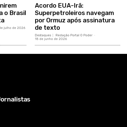
inirem
Acordo EUA-Irã:
 o Brasil
Superpetroleiros navegam
ta
por Ormuz após assinatura
de texto
de julho de 2026
Destaques
Redação Portal O Poder
-
18 de junho de 2026
ornalistas