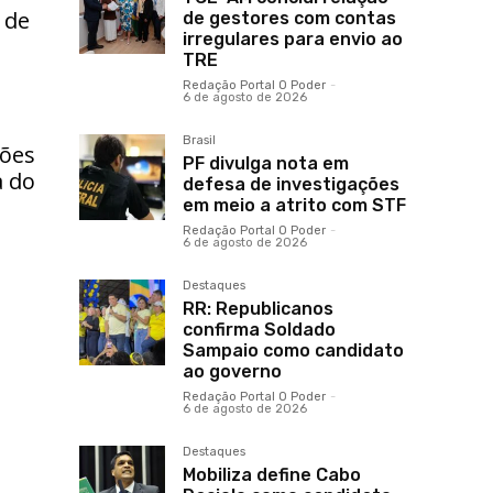
 de
de gestores com contas
irregulares para envio ao
TRE
Redação Portal O Poder
-
6 de agosto de 2026
Brasil
ções
PF divulga nota em
a do
defesa de investigações
em meio a atrito com STF
Redação Portal O Poder
-
6 de agosto de 2026
Destaques
RR: Republicanos
confirma Soldado
Sampaio como candidato
ao governo
Redação Portal O Poder
-
6 de agosto de 2026
Destaques
Mobiliza define Cabo