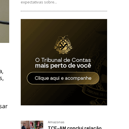
expectativas sobre...
a,
s,
sar
Amazonas
TCE-AM conclui relação