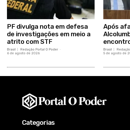
PF divulga nota em defesa
Após afa
de investigações em meio a
Alcolum
atrito com STF
encontro
Brasil
Redação Portal O Poder
-
Brasil
Redação
6 de agosto de 2026
5 de agosto de 
Categorias