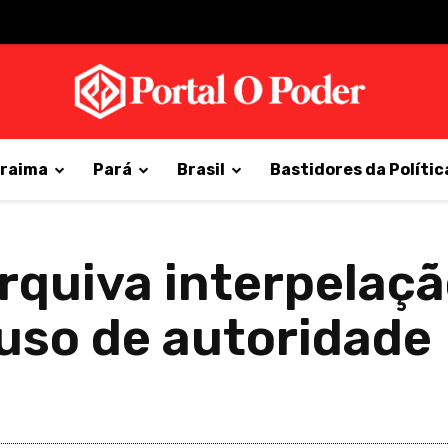
raima
Pará
Brasil
Bastidores da Polític
quiva interpelaçã
buso de autoridade