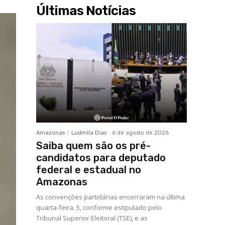
Últimas Notícias
Amazonas
Ludmila Dias
-
6 de agosto de 2026
Saiba quem são os pré-
candidatos para deputado
federal e estadual no
Amazonas
As convenções partidárias encerraram na última
quarta-feira, 5, conforme estipulado pelo
Tribunal Superior Eleitoral (TSE), e as