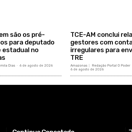
em são os pré-
TCE-AM conclui rel
os para deputado
gestores com cont
e estadual no
irregulares para env
as
TRE
mila Dias
-
6 de agosto de 2026
Amazonas
Redação Portal O Poder
6 de agosto de 2026