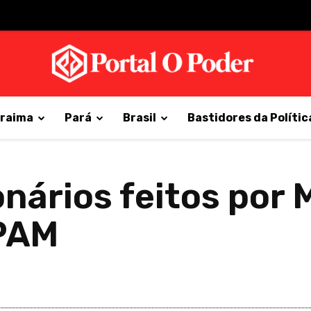
raima
Pará
Brasil
Bastidores da Polític
onários feitos por 
MPAM