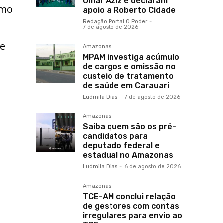
Omar Aziz e declaram
imo
apoio a Roberto Cidade
Redação Portal O Poder
-
7 de agosto de 2026
 e
Amazonas
MPAM investiga acúmulo
de cargos e omissão no
custeio de tratamento
de saúde em Carauari
Ludmila Dias
-
7 de agosto de 2026
Amazonas
Saiba quem são os pré-
candidatos para
deputado federal e
estadual no Amazonas
Ludmila Dias
-
6 de agosto de 2026
Amazonas
TCE-AM conclui relação
de gestores com contas
irregulares para envio ao