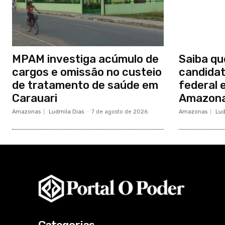
MPAM investiga acúmulo de
Saiba qu
cargos e omissão no custeio
candidat
de tratamento de saúde em
federal 
Carauari
Amazon
Amazonas
Ludmila Dias
-
7 de agosto de 2026
Amazonas
Lud