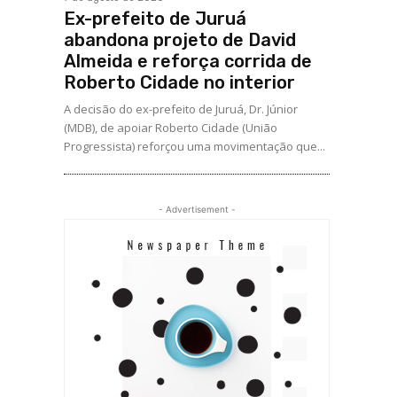
Ex-prefeito de Juruá
abandona projeto de David
Almeida e reforça corrida de
Roberto Cidade no interior
A decisão do ex-prefeito de Juruá, Dr. Júnior
(MDB), de apoiar Roberto Cidade (União
Progressista) reforçou uma movimentação que...
- Advertisement -