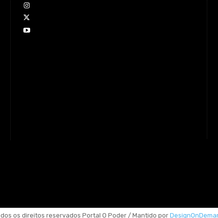
dos os direitos reservados Portal O Poder / Mantido por
DesignOnDema