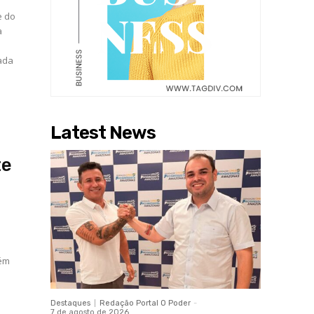
e do
a
ada
Latest News
te
bém
Destaques
Redação Portal O Poder
-
7 de agosto de 2026