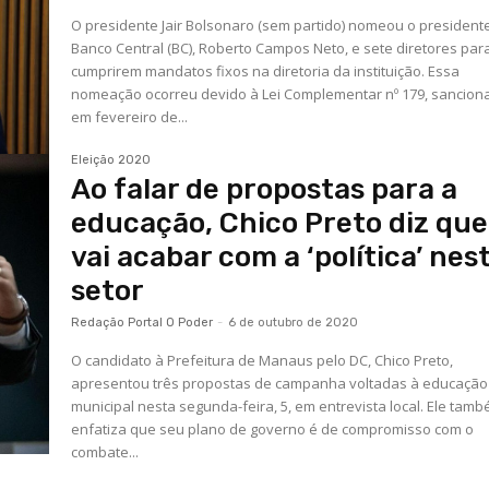
O presidente Jair Bolsonaro (sem partido) nomeou o president
Banco Central (BC), Roberto Campos Neto, e sete diretores par
cumprirem mandatos fixos na diretoria da instituição. Essa
nomeação ocorreu devido à Lei Complementar nº 179, sancion
em fevereiro de...
Eleição 2020
Ao falar de propostas para a
educação, Chico Preto diz que
vai acabar com a ‘política’ nes
setor
Redação Portal O Poder
-
6 de outubro de 2020
O candidato à Prefeitura de Manaus pelo DC, Chico Preto,
apresentou três propostas de campanha voltadas à educação
municipal nesta segunda-feira, 5, em entrevista local. Ele tam
enfatiza que seu plano de governo é de compromisso com o
combate...