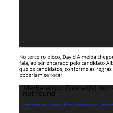
No terceiro bloco, David Almeida cheg
fala, ao ser encarado pelo candidato A
que os candidatos, conforme as regra
poderiam se tocar.
Media error: Format(s) not 
T
not found
o
c
a
Fazer download do arquivo: https://portalopoder.com.br/wp-c
_=2
d