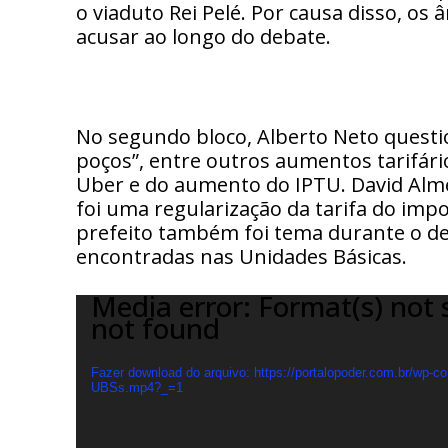
o viaduto Rei Pelé. Por causa disso, os
acusar ao longo do debate.
No segundo bloco, Alberto Neto questio
poços”, entre outros aumentos tarifár
Uber e do aumento do IPTU. David Almei
foi uma regularização da tarifa do impo
prefeito também foi tema durante o de
encontradas nas Unidades Básicas.
Media error: Format(s) not 
T
not found
o
c
a
Fazer download do arquivo: https://portalopoder.com.br/wp-con
UBSs.mp4?_=1
d
o