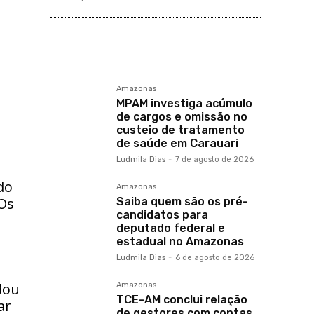
Amazonas
MPAM investiga acúmulo
de cargos e omissão no
custeio de tratamento
de saúde em Carauari
Ludmila Dias
-
7 de agosto de 2026
e
do
Amazonas
 Os
Saiba quem são os pré-
candidatos para
deputado federal e
estadual no Amazonas
Ludmila Dias
-
6 de agosto de 2026
dou
Amazonas
TCE-AM conclui relação
ar
de gestores com contas