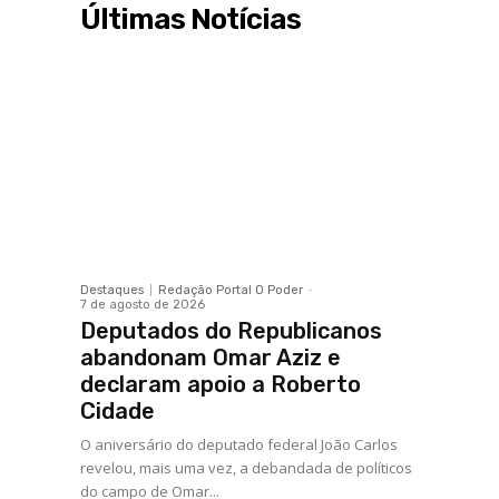
Últimas Notícias
Destaques
Redação Portal O Poder
-
7 de agosto de 2026
Deputados do Republicanos
abandonam Omar Aziz e
declaram apoio a Roberto
Cidade
O aniversário do deputado federal João Carlos
revelou, mais uma vez, a debandada de políticos
do campo de Omar...