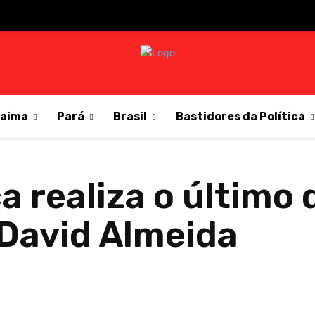
raima
Pará
Brasil
Bastidores da Política
 realiza o último 
 David Almeida