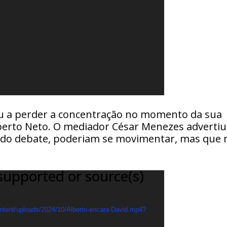
ou a perder a concentração no momento da sua
lberto Neto. O mediador César Menezes advertiu
s do debate, poderiam se movimentar, mas que 
supported or source(s)
ontent/uploads/2024/10/Alberto-encara-David.mp4?