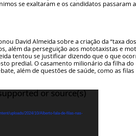
 ânimos se exaltaram e os candidatos passaram a
nou David Almeida sobre a criação da “taxa do
ios, além da perseguição aos mototaxistas e mo
da tentou se justificar dizendo que o que oco
sto predial. O casamento milionário da filha do
bate, além de questões de saúde, como as filas
supported or source(s)
tent/uploads/2024/10/Alberto-fala-de-filas-nas-