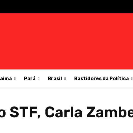
raima
Pará
Brasil
Bastidores da Política
 STF, Carla Zambe