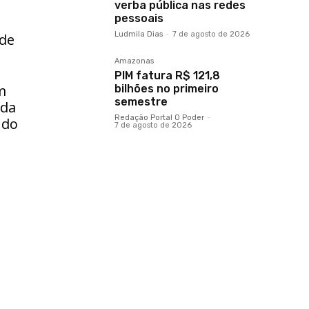
verba pública nas redes
pessoais
Ludmila Dias
-
7 de agosto de 2026
 de
Amazonas
PIM fatura R$ 121,8
m
bilhões no primeiro
semestre
nda
Redação Portal O Poder
-
 do
7 de agosto de 2026