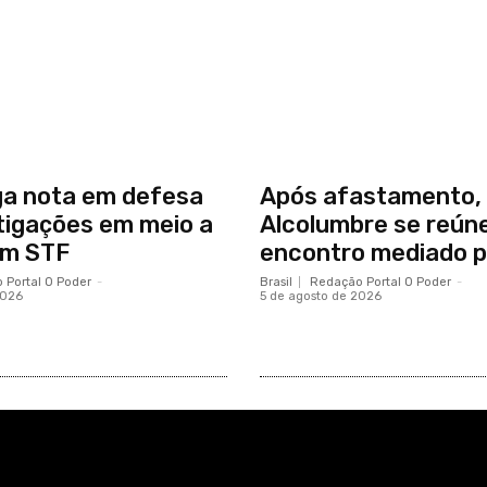
ga nota em defesa
Após afastamento, 
tigações em meio a
Alcolumbre se reú
om STF
encontro mediado p
 Portal O Poder
-
Brasil
Redação Portal O Poder
-
2026
5 de agosto de 2026