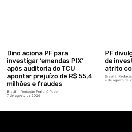
Dino aciona PF para
PF divul
investigar ‘emendas PIX’
de inves
após auditoria do TCU
atrito c
apontar prejuízo de R$ 55,4
Brasil
Redação
6 de agosto de 
milhões e fraudes
Brasil
Redação Portal O Poder
-
7 de agosto de 2026