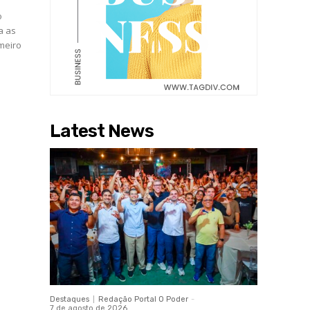
o
a as
meiro
Latest News
Destaques
Redação Portal O Poder
-
7 de agosto de 2026