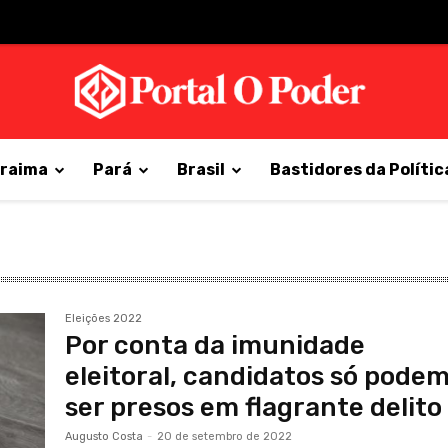
raima
Pará
Brasil
Bastidores da Polític
Eleições 2022
Por conta da imunidade
eleitoral, candidatos só pode
ser presos em flagrante delito
Augusto Costa
-
20 de setembro de 2022