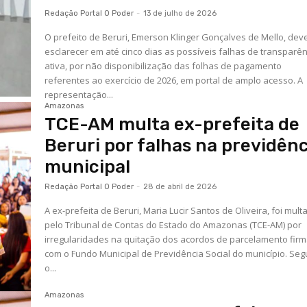
Redação Portal O Poder
-
13 de julho de 2026
O prefeito de Beruri, Emerson Klinger Gonçalves de Mello, dev
esclarecer em até cinco dias as possíveis falhas de transparên
ativa, por não disponibilização das folhas de pagamento
referentes ao exercício de 2026, em portal de amplo acesso. A
representação...
Amazonas
TCE-AM multa ex-prefeita de
Beruri por falhas na previdênc
municipal
Redação Portal O Poder
-
28 de abril de 2026
A ex-prefeita de Beruri, Maria Lucir Santos de Oliveira, foi mult
pelo Tribunal de Contas do Estado do Amazonas (TCE-AM) por
irregularidades na quitação dos acordos de parcelamento fir
com o Fundo Municipal de Previdência Social do município. Segundo
o...
Amazonas