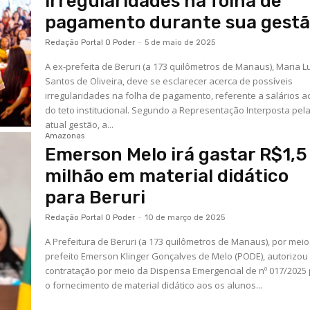
irregularidades na folha de
pagamento durante sua gest
Redação Portal O Poder
-
5 de maio de 2025
A ex-prefeita de Beruri (a 173 quilômetros de Manaus), Maria Lu
Santos de Oliveira, deve se esclarecer acerca de possíveis
irregularidades na folha de pagamento, referente a salários a
do teto institucional. Segundo a Representação Interposta pela
atual gestão, a...
Amazonas
Emerson Melo irá gastar R$1,5
milhão em material didático
para Beruri
Redação Portal O Poder
-
10 de março de 2025
A Prefeitura de Beruri (a 173 quilômetros de Manaus), por meio
prefeito Emerson Klinger Gonçalves de Melo (PODE), autorizou
contratação por meio da Dispensa Emergencial de nº 017/2025
o fornecimento de material didático aos os alunos...