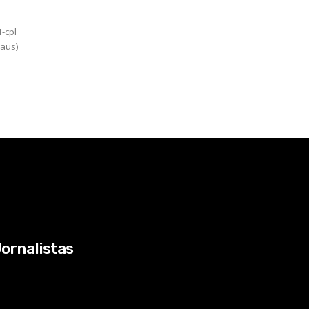
-cpl
naus)
ornalistas