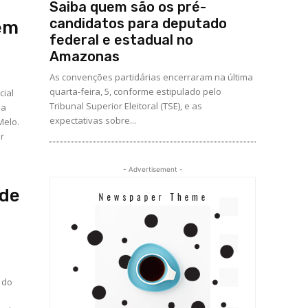
Saiba quem são os pré-
candidatos para deputado
 em
federal e estadual no
Amazonas
As convenções partidárias encerraram na última
quarta-feira, 5, conforme estipulado pelo
cial
Tribunal Superior Eleitoral (TSE), e as
 a
expectativas sobre...
Melo.
ir
- Advertisement -
 de
 do