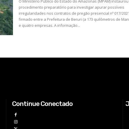
O Ministério Público do Estado do Amazonas (MPAM) instaurou
procedimento preparatório para investigar apurar possíveis
irregularidades nos contratos de pregão presencial nº 017/2021
firmado entre a Prefeitura de Beruri (a 173 quilômetros de Ma
e quatro empresas. A informação...
Continue Conectado
J