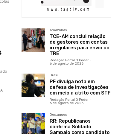
colas
Amazonas
TCE-AM conclui relação
de gestores com contas
irregulares para envio ao
s
TRE
Redação Portal O Poder
-
6 de agosto de 2026
tado
Brasil
PF divulga nota em
defesa de investigações
A
em meio a atrito com STF
Redação Portal O Poder
-
6 de agosto de 2026
e
Destaques
RR: Republicanos
confirma Soldado
Sampaio como candidato