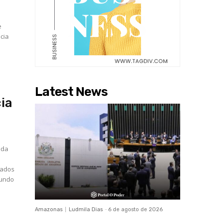
e
cia
Latest News
ia
ada
mados
Amazonas
Ludmila Dias
-
6 de agosto de 2026