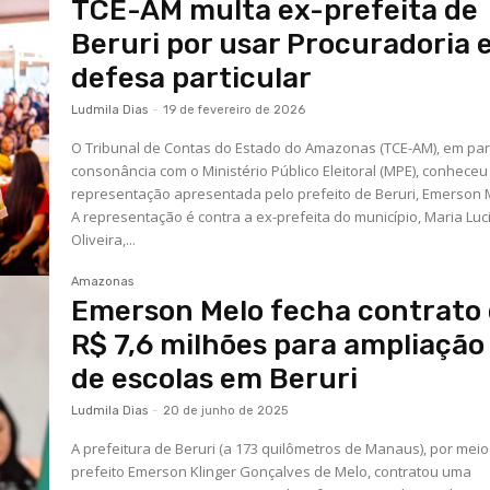
TCE-AM multa ex-prefeita de
Beruri por usar Procuradoria
defesa particular
Ludmila Dias
-
19 de fevereiro de 2026
O Tribunal de Contas do Estado do Amazonas (TCE-AM), em par
consonância com o Ministério Público Eleitoral (MPE), conheceu
representação apresentada pelo prefeito de Beruri, Emerson 
A representação é contra a ex-prefeita do município, Maria Luc
Oliveira,...
Amazonas
Emerson Melo fecha contrato
R$ 7,6 milhões para ampliação
de escolas em Beruri
Ludmila Dias
-
20 de junho de 2025
A prefeitura de Beruri (a 173 quilômetros de Manaus), por meio
prefeito Emerson Klinger Gonçalves de Melo, contratou uma